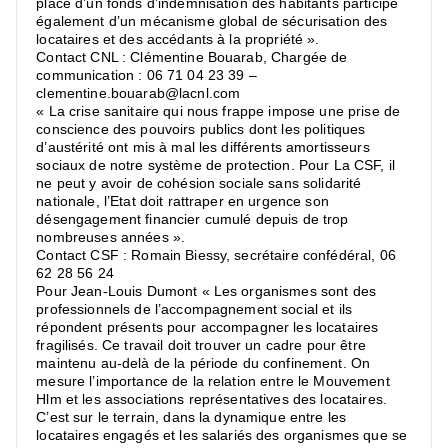
place d’un fonds d’indemnisation des habitants participe
également d’un mécanisme global de sécurisation des
locataires et des accédants à la propriété ».
Contact CNL : Clémentine Bouarab, Chargée de
communication : 06 71 04 23 39 –
clementine.bouarab@lacnl.com
« La crise sanitaire qui nous frappe impose une prise de
conscience des pouvoirs publics dont les politiques
d’austérité ont mis à mal les différents amortisseurs
sociaux de notre système de protection. Pour La CSF, il
ne peut y avoir de cohésion sociale sans solidarité
nationale, l’Etat doit rattraper en urgence son
désengagement financier cumulé depuis de trop
nombreuses années ».
Contact CSF : Romain Biessy, secrétaire confédéral, 06
62 28 56 24
Pour Jean-Louis Dumont « Les organismes sont des
professionnels de l’accompagnement social et ils
répondent présents pour accompagner les locataires
fragilisés. Ce travail doit trouver un cadre pour être
maintenu au-delà de la période du confinement. On
mesure l’importance de la relation entre le Mouvement
Hlm et les associations représentatives des locataires.
C’est sur le terrain, dans la dynamique entre les
locataires engagés et les salariés des organismes que se