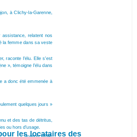
jon, à Clichy-la-Garenne,
r assistance, relatent nos
pé la femme dans sa veste
, raconte l’élu. Elle s’est
ène », témoigne l’élu dans
ière a donc été emmenée à
seulement quelques jours »
nu et des tas de détritus,
iles ou hors d’usage.
our les locataires des
Source: BFM