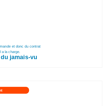
ommande et donc du contrat
l a la charge.
 du jamais-vu
nt