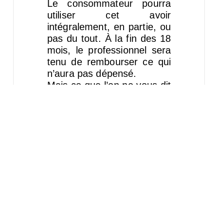
Le consommateur pourra
utiliser cet avoir
intégralement, en partie, ou
pas du tout. À la fin des 18
mois, le professionnel sera
tenu de rembourser ce qui
n’aura pas dépensé.
Mais ce que l’on ne vous dit
pas ou du moins, ce dont
nous n’entendons pas
beaucoup parler, c’est la
possibilité d’un
remboursement anticipé
dans le cas de graves
difficultés financières.
Dans ce cas il faut se
rapprocher du
professionnel. Il est prévu