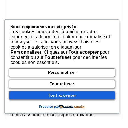
Nous respectons votre vie privée
Les cookies nous aident à améliorer votre
expérience, à fournir un contenu personnalisé et
à analyser le trafic. Vous pouvez choisir les
cookies à autoriser en cliquant sur
Personnaliser
. Cliquez sur
Tout accepter
pour
consentir ou sur
Tout refuser
pour décliner les
cookies non essentiels.
Personnaliser
– Le 03/05/2023, le Journal Officiel a publié la liste
Tout refuser
complète des communes ainsi reconnues en état de
sécheresse.
Tout accepter
– Cette publication ouvre un délai des trente jours
pour déclarer le sinistre auprès de son assureur.
Propulsé par
– L’assurance « catastrophe naturelle » est incluse
dans l’assurance multirisques habitation.
– Il faut lister et, autant que possible, évaluer les
objets endommagés- et même perdus- en