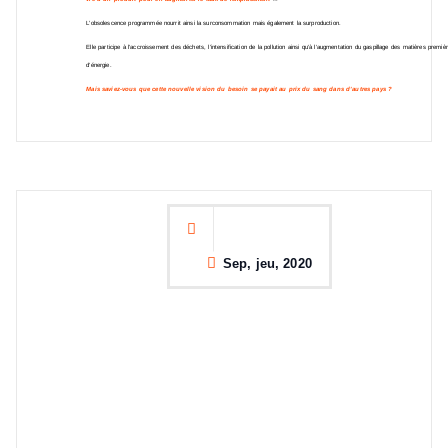
L’obsolescence programmée nourrit ainsi la surconsommation mais également la surproduction.
Elle participe à l’accroissement des déchets, l’intensification de la pollution ainsi qu’à l’augmentation du gaspillage des matières premiè
d’énergie.
Mais saviez-vous que cette nouvelle vision du besoin se payait au prix du sang dans d’autres pays ?
Sep, jeu, 2020