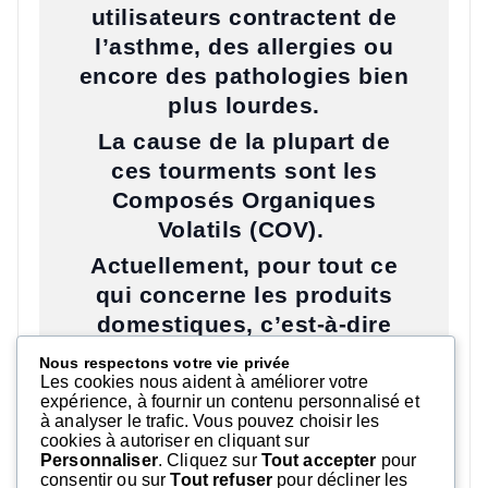
utilisateurs contractent de
l’asthme, des allergies ou
encore des pathologies bien
plus lourdes.
La cause de la plupart de
ces tourments sont les
Composés Organiques
Volatils (COV).
Actuellement, pour tout ce
qui concerne les produits
domestiques, c’est-à-dire
les produits pour le
Nous respectons votre vie privée
nettoyage pour les surfaces,
Les cookies nous aident à améliorer votre
expérience, à fournir un contenu personnalisé et
la vaisselle, le linge (etc..) il
à analyser le trafic. Vous pouvez choisir les
n’y a aucune réglementation
cookies à autoriser en cliquant sur
Personnaliser
. Cliquez sur
Tout accepter
pour
donc aucune obligation
consentir ou sur
Tout refuser
pour décliner les