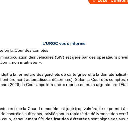
2026
Consom
L’UROC vous informe
 selon la Cour des comptes
matriculation des véhicules (SIV) est géré par des opérateurs privés,
tion « non maîtrisée ».
it à la fermeture des guichets de carte grise et à la dématérialisati
t entièrement automatisées désormais). Selon la Cour des comptes, ce
mars 2026, la Cour appelle à une « reprise en main urgente par l’État
rtantes estime la Cour. Le modèle est jugé trop vulnérable et permet à
e contrôles suffisants, privilégiant la rapidité de délivrance des certif
rès coup, et seulement
9% des fraudes détectées
sont signalées aux p