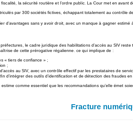
a fiscalité, la sécurité routière et l’ordre public. La Cour met en avant
matriculés par 300 sociétés fictives, échappant totalement au contrôle 
cier d’avantages sans y avoir droit, avec un manque à gagner estimé 
réfectures, le cadre juridique des habilitations d’accès au SIV reste 
îtrise de cette prérogative régalienne. ce qui implique de :
s « tiers de confiance » ;
ion ;
d’accès au SIV, avec un contrôle effectif par les prestataires de servic
in d’intégrer des outils d’identification et de détection des fraudes e
ère estime comme essentiel que les recommandations qu’elle émet soi
Fracture numéri