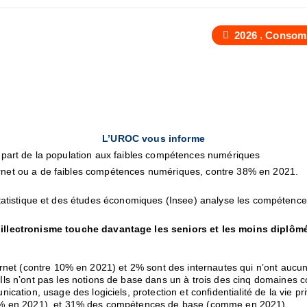
,
2026
Consom
L’UROC vous informe
la part de la population aux faibles compétences numériques
ternet ou a de faibles compétences numériques, contre 38% en 2021.
la statistique et des études économiques (Insee) analyse les compéten
’illectronisme touche davantage les seniors et les moins diplôm
internet (contre 10% en 2021) et 2% sont des internautes qui n’ont auc
 n’ont pas les notions de base dans un à trois des cinq domaines c
tion, usage des logiciels, protection et confidentialité de la vie pri
% en 2021), et 31% des compétences de base (comme en 2021).