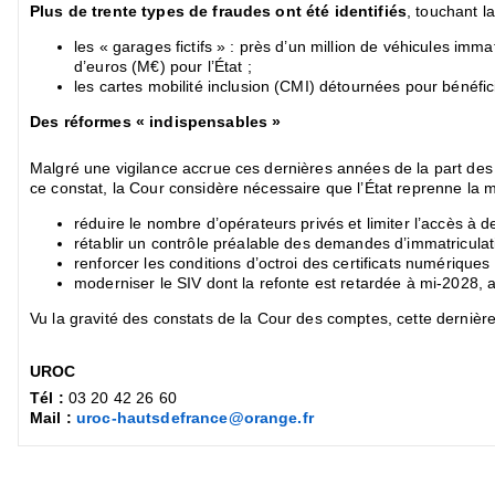
Plus de trente types de fraudes ont été identifiés
, touchant l
les « garages fictifs » : près d’un million de véhicules im
d’euros (M€) pour l’État ;
les cartes mobilité inclusion (CMI) détournées pour bénéfi
Des réformes « indispensables »
Malgré une vigilance accrue ces dernières années de la part des p
ce constat, la Cour considère nécessaire que l’État reprenne la ma
réduire le nombre d’opérateurs privés et limiter l’accès à de
rétablir un contrôle préalable des demandes d’immatriculat
renforcer les conditions d’octroi des certificats numériques 
moderniser le SIV dont la refonte est retardée à mi-2028, af
Vu la gravité des constats de la Cour des comptes, cette derni
UROC
Tél :
03 20 42 26 60
Mail :
uroc-hautsdefrance@orange.fr