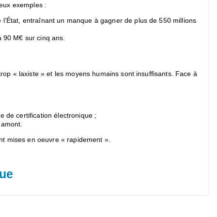
 deux exemples :
de l’État, entraînant un manque à gagner de plus de 550 millions
à 90 M€ sur cinq ans.
trop « laxiste » et les moyens humains sont insuffisants. Face à
e de certification électronique ;
n amont.
ent mises en oeuvre « rapidement ».
que