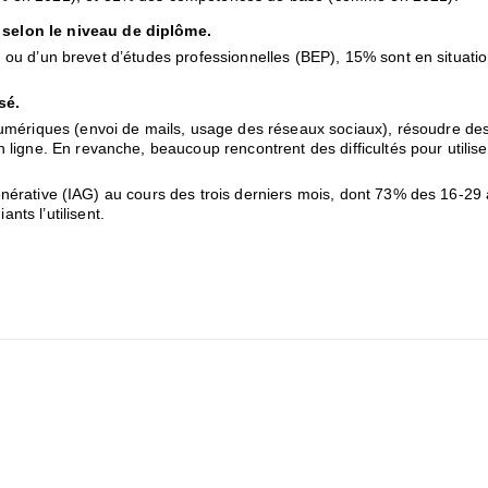
selon le niveau de diplôme.
AP) ou d’un brevet d’études professionnelles (BEP), 15% sont en situat
sé.
numériques (envoi de mails, usage des réseaux sociaux), résoudre de
igne. En revanche, beaucoup rencontrent des difficultés pour utiliser 
le générative (IAG) au cours des trois derniers mois, dont 73% des 1
ts l’utilisent.