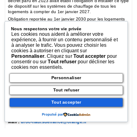
décret paru en 2023 avait établi l’obligation d’installer ce type
de dispositif sur les systèmes de chauffage de tous les
logements à compter du 1er janvier 2027.
Obligation reportée au 1er janvier 2030 pour les logements
existants. Mais maintenue pour les bâtiments neufs et les
Nous respectons votre vie privée
nouvelles parties de bâtiments pour lesquels une demande
Les cookies nous aident à améliorer votre
de permis de construire ou une déclaration préalable aura
expérience, à fournir un contenu personnalisé et
été déposée à compter du 1er janvier 2027.
à analyser le trafic. Vous pouvez choisir les
Ce sont les propriétaires qui auront la charge de faire
cookies à autoriser en cliquant sur
installer un thermostat, qu’ils occupent leur logement ou
Personnaliser
. Cliquez sur
Tout accepter
pour
qu’ils l’aient mis en location. Les locataires devront en
consentir ou sur
Tout refuser
pour décliner les
revanche entretenir ces installations. Dommage quand
cookies non essentiels.
même d’attendre encore car selon l’Agence de
l’environnement et de la maîtrise de l’énergie(Ademe),
Personnaliser
l’installation d’un dispositif de ce type peut entraîner jusqu’à
15 % d’économie d’énergie de chauffage.
Tout refuser
Tout accepter
UROC
Propulsé par
Tél :
03 20 42 26 60
Mail :
uroc-hautsdefrance@orange.fr