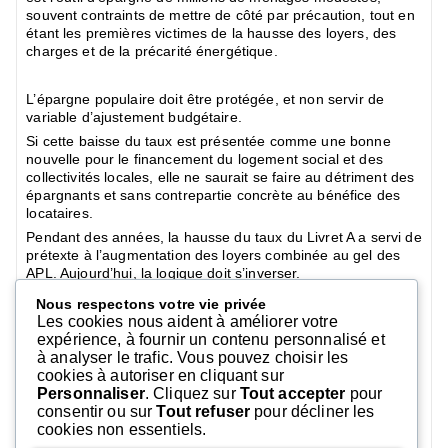
souvent contraints de mettre de côté par précaution, tout en
étant les premières victimes de la hausse des loyers, des
charges et de la précarité énergétique.
L’épargne populaire doit être protégée, et non servir de
variable d’ajustement budgétaire.
Si cette baisse du taux est présentée comme une bonne
nouvelle pour le financement du logement social et des
collectivités locales, elle ne saurait se faire au détriment des
épargnants et sans contrepartie concrète au bénéfice des
locataires.
Pendant des années, la hausse du taux du Livret A a servi de
prétexte à l’augmentation des loyers combinée au gel des
APL. Aujourd’hui, la logique doit s’inverser.
Nous respectons votre vie privée
Les cookies nous aident à améliorer votre
La baisse du taux du Livret A doit se traduire par une
expérience, à fournir un contenu personnalisé et
baisse des loyers.
à analyser le trafic. Vous pouvez choisir les
cookies à autoriser en cliquant sur
La CNL interpelle une nouvelle fois Emmanuelle Cosse,
Personnaliser
. Cliquez sur
Tout accepter
pour
présidente de l’Union sociale pour l’habitat, ainsi que
consentir ou sur
Tout refuser
pour décliner les
l’ensemble des bailleurs sociaux : Pour que la promesse
cookies non essentiels.
républicaine ne reste pas à l’état de promesse, il est