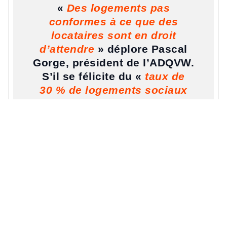
«
Des logements pas
conformes à ce que des
locataires sont en droit
d’attendre
» déplore Pascal
Gorge, président de l’ADQVW.
S’il se félicite du «
taux de
30 % de logements sociaux
imposé aux nouveaux
programmes de
construction
», dans la
commune, il dénonce les
«
atermoiements liés à cette
réhabilitation
», avec des
habitants qui doivent «
régler
leurs problèmes au cas par
cas
». Mais au moins,
maintenant, une échéance est