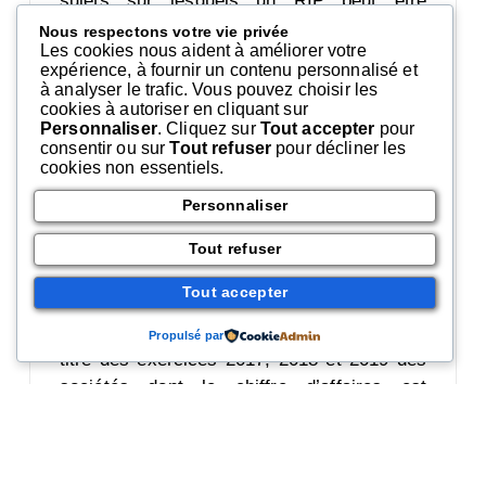
sujets sur lesquels un RIP peut être
organisé et parmi lesquels ceux portant sur
Nous respectons votre vie privée
Les cookies nous aident à améliorer votre
des réformes relatives à la politique
expérience, à fournir un contenu personnalisé et
économique, sociale ou environnementale
à analyser le trafic. Vous pouvez choisir les
de la Nation.
cookies à autoriser en cliquant sur
Personnaliser
. Cliquez sur
Tout accepter
pour
Or il n’en est rien selon le Conseil qui relève
consentir ou sur
Tout refuser
pour décliner les
cookies non essentiels.
qu’en instituant une « contribution
additionnelle sur les bénéfices
Personnaliser
exceptionnels des grandes entreprises »,
Tout refuser
cette proposition de loi a exclusivement
pour objet d’augmenter l’imposition de la
Tout accepter
fraction des bénéfices supérieurs à 1,25 fois
la moyenne des résultats imposables au
Propulsé par
titre des exercices 2017, 2018 et 2019 des
sociétés dont le chiffre d’affaires est
supérieur à 750 millions d’euros. La
proposition de loi ne traduit pas une
modification suffisamment importante de la