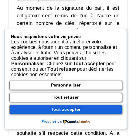
Au moment de la signature du bail, il est
obligatoirement remis de l’un à l’autre un
certain nombre de clés, répertorié sur le
bail, ou du moins sur l’état des lieux. Le
Nous respectons votre vie privée
reste intervient au moment où le locataire
Les cookies nous aident à améliorer votre
quittera le logement.
expérience, à fournir un contenu personnalisé et
à analyser le trafic. Vous pouvez choisir les
Rien n’interdit
au locataire de faire des
cookies à autoriser en cliquant sur
doubles ou de changer la serrure ou le
Personnaliser
. Cliquez sur
Tout accepter
pour
consentir ou sur
Tout refuser
pour décliner les
barillet pendant toute la période de location,
cookies non essentiels.
et ce sans l’avis du propriétaire.
Personnaliser
La condition à suivre est de remettre la
porte à son état initial lorsqu’il quitte
Tout refuser
définitivement le logement puisqu’il ne
Tout accepter
doit pas causer de transformation
irréversible
. Le locataire d’un appartement
Propulsé par
peut donc effectuer les aménagements qu’il
souhaite s’il respecte cette condition. A la