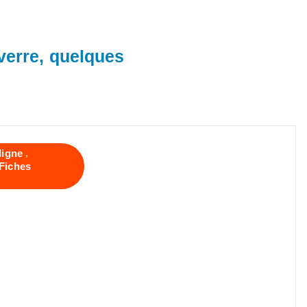
 verre, quelques
,
ligne
Fiches