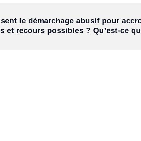
isent le démarchage abusif pour accroît
ns et recours possibles ? Qu’est-ce q
gie, etc
 toutes les informations
relatives au contrat en amont de tout eng
yer le contrat au client
(par voie postale ou électronique, selon le ch
de 14 jours s’il a été démarché à distance
(par internet, par télépho
ttre recommandée avec accusé de réception.
1
2