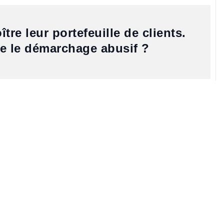
re leur portefeuille de clients.
ue le démarchage abusif ?
agement ;
oix de ce dernier) ;
ne, par courrier,…) ; il n’était que de 7 jours jusqu’au 13 juin