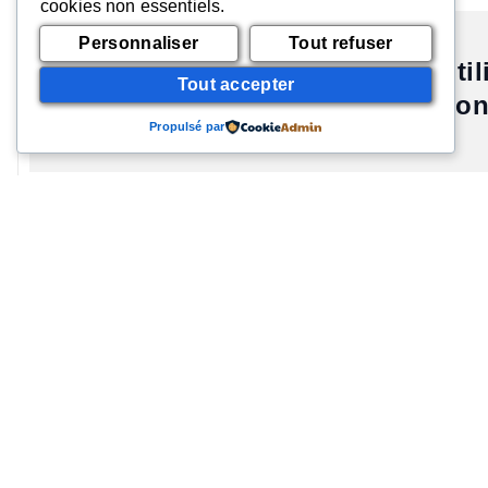
cookies non essentiels.
Personnaliser
Tout refuser
Les fournisseurs d’énergie util
Tout accepter
Quelles sont les solutio
Propulsé par
Source :
Démarchage abusif : le cas d’Engie, EDF, Direct Ener
Tout consommateur a des droits,
qui sont les suivants :
le
fournisseur d’énergie doit donner au consommateur
en cas de souscription à une offre, le fournisseur doit
envo
le consommateur a le droit de se
rétracter dans un délai 
2014. Pour se rétracter, le client n’a qu’à envoyer une le