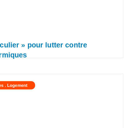
culier » pour lutter contre
ermiques
,
es
Logement