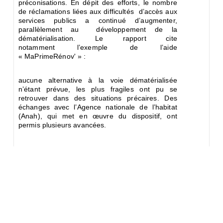
préconisations.
En dépit des efforts, le nombre
de réclamations liées aux difficultés
d’accès aux
services publics a continué d’augmenter,
parallèlement au
développement de la
dématérialisation. Le rapport cite
notamment
l’exemple de l’aide
« MaPrimeRénov' » :
aucune alternative à la voie
dématérialisée
n’étant prévue, les plus fragiles ont pu se
retrouver dans
des situations précaires. Des
échanges avec l’Agence nationale de
l’habitat
(Anah), qui met en œuvre du dispositif, ont
permis plusieurs
avancées.
Le Défenseur avertit également sur les risques
que certaines formes
d’automatisation du
traitement de données font peser en termes
de
« perte de toute dimension relationnelle ».
Droit à l’information des usagers de
l’administration
Le rapport passe en revue les
différents droits dont le droit à
l’information de