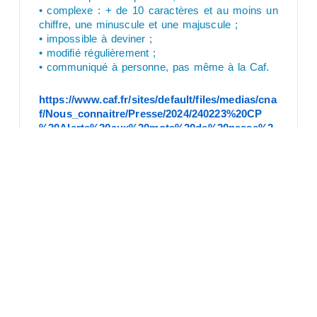
• complexe : + de 10 caractères et au moins un
chiffre, une minuscule et une majuscule ;
• impossible à deviner ;
• modifié régulièrement ;
• communiqué à personne, pas même à la Caf.
https://www.caf.fr/sites/default/files/medias/cna
f/Nous_connaitre/Presse/2024/240223%20CP
%20Alerte%20aux%20mots%20de%20passe%2
0vol%C3%A9s%20%20la%20Cnaf%20renforce
%20la%20s%C3%A9curit%C3%A9%20des%20c
omptes%20des%20allocataires.pdf
Comments 0