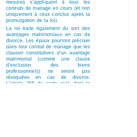
mesures s’appliquent à tous les
contrats de mariage en cours (et non
uniquement à ceux conclus après la
promulgation de la loi).
La loi traite également du sort des
avantages matrimoniaux en cas de
divorce. Les époux pourront préciser
dans leur contrat de mariage que les
clauses constitutives d’un avantage
matrimonial (comme une clause
d’exclusion des biens
professionnels) ne seront pas
révoquées en cas de divorce.
L’article 265 du code civil, dont la
rédaction actuelle est source de
difficultés, est modifié en ce sens.
2) Décharge de responsabilité
solidaire : un nouveau recours
gracieux pour les femmes victimes
Une dernière disposition de la loi