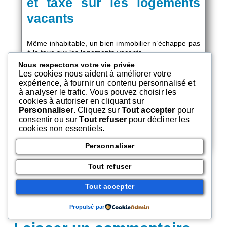
et taxe sur les logements
vacants
Même inhabitable, un bien immobilier n’échappe pas
à la taxe sur les logements vacants.
Le Conseil d’Etat vient de le confirmer.
Nous respectons votre vie privée
Les cookies nous aident à améliorer votre
expérience, à fournir un contenu personnalisé et
Si vous ou une connaissance, bénéficiez d’un tel
à analyser le trafic. Vous pouvez choisir les
bien (héritage…), renseignez-vous pour modifier ce
cookies à autoriser en cliquant sur
risque:
Personnaliser
. Cliquez sur
Tout accepter
pour
rénover, déconstruire, vendre, si un particulier ou
consentir ou sur
Tout refuser
pour décliner les
une institution/entreprise en serait intéressé.
cookies non essentiels.
Personnaliser
Tout refuser
Comments 0
Tout accepter
Propulsé par