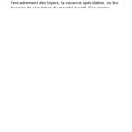
l’encadrement des loyers, la vacance spéculative, ou les
besoins de régulation du marché locatif. Ces angles
morts sont révélateurs. Face à cette fuite en avant, la
CNL exige :
Tout gain ﬁscal doit contenir des contreparties
sociales ;
Une évaluation indépendante des
dispositifs, anciens et actuels, d’aide à
l’investissement locatif ;
Un plan massif de relance du logement social et très
social ;
L’encadrement national des loyers, immédiat et non
expérimental ;
La régulation des locations meublées touristiques de
courte durée.
Montreuil, le 9 juillet 2025
Comments 0