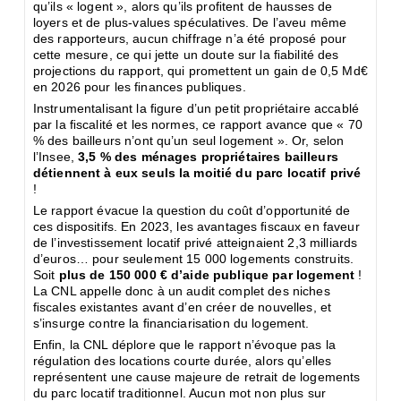
qu’ils « logent », alors qu’ils proﬁtent de hausses de
loyers et de plus-values spéculatives. De l’aveu même
des rapporteurs, aucun chiffrage n’a été proposé pour
cette mesure, ce qui jette un doute sur la ﬁabilité des
projections du rapport, qui promettent un gain de 0,5 Md€
en 2026 pour les ﬁnances publiques.
Instrumentalisant la ﬁgure d’un petit propriétaire accablé
par la ﬁscalité et les normes, ce rapport avance que « 70
% des bailleurs n’ont qu’un seul logement ». Or, selon
l’Insee,
3,5 % des ménages propriétaires bailleurs
détiennent à eux seuls la moitié du parc locatif privé
!
Le rapport évacue la question du coût d’opportunité de
ces dispositifs. En 2023, les avantages ﬁscaux en faveur
de l’investissement locatif privé atteignaient 2,3 milliards
d’euros… pour seulement 15 000 logements construits.
Soit
plus de 150 000 € d’aide publique par logement
!
La CNL appelle donc à un audit complet des niches
ﬁscales existantes avant d’en créer de nouvelles, et
s’insurge contre la ﬁnanciarisation du logement.
Enﬁn, la CNL déplore que le rapport n’évoque pas la
régulation des locations courte durée, alors qu’elles
représentent une cause majeure de retrait de logements
du parc locatif traditionnel. Aucun mot non plus sur