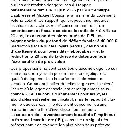
sur les orientations dangereuses du rapport
parlementaire remis le 30 juin 2025 par Marc-Philippe
Daubresse et Mickaël Cosson à la ministre du Logement
Valérie Létard. Ce rapport, qui propose cinq mesures
ﬁscales dites « chocs », préconise notamment : un
amortissement ﬁscal des biens locatifs
de 4 à 5 % sur
20 ans, l’
exclusion des biens loués de l’IFI
, une
augmentation du plafond de déﬁcit foncier à 40 000 €
(déduction ﬁscale sur les loyers perçus), des
bonus
d’abattement
pour loyers dits « abordables » et la
réduction à 20 ans de la durée de détention pour
l’exonération de plus-value
.
Ces propositions ne sont assorties d’aucune exigence sur
le niveau des loyers, la performance énergétique, la
qualité du logement ou la durée réelle de mise en
location. Comment justiﬁer de telles largesses ﬁscales à
l’heure où le logement social est chroniquement sous-
ﬁnancé ? Seul le bonus d’abattement pour les loyers
abordables est réellement incitatif, mais le rapport dit lui-
même que ces cas « ne devraient concerner qu’une
partie limitée du ﬂux d’investissement annuel ».
L’
exclusion de l’investissement locatif de l’impôt sur
la fortune immobilière (IFI)
, constitue un signal très
préoccupant : on exonère les plus aisés sous prétexte