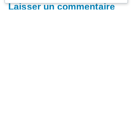
Laisser un commentaire
Vous devez
vous connecter
pour publier un commentaire.
Rechercher
Rechercher
Copyright © 2026 CNL59