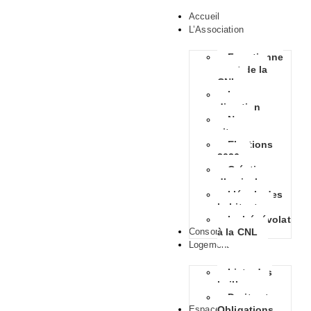
Accueil
L’Association
Fonctionne
ment de la
CNL
La
direction
Nous
situer
Elections
2026
Création
d’amicales
L’école des
habitants
Le bénévolat
Consommation
à la CNL
Logement
Liste des
bailleurs
Droits et
Espace Habitants
Obligations