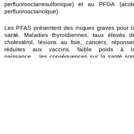
perfluorooctanesulfonique) et au PFOA (acid
perfluorooctanoïque).
Les PFAS présentent des risques graves pour l
santé. Maladies thyroïdiennes, taux élevés d
cholestérol, lésions au foie, cancers, réponse
réduites aux vaccins, faible poids à l
naissance… les conséquences sur la santé son
importantes, selon l’Agence européenne pou
l’environnement.
« La pollution aux PFAS est un sujet de sant
publique préoccupant » souligne un rappor
parlementaire publié en janvier 2024. Parmi le
molécules étudiées,
notamment les PFOA et les PFOS, « le nivea
de toxicité pour l’Homme est important ». L
PFOA est classé « cancérogène pour l’Homme 