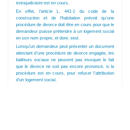
extrajudiciaire est en cours.
En effet, l’article L. 441-1 du code de la
construction et de l’habitation prévoit qu’une
procédure de divorce doit être en cours pour que le
demandeur puisse prétendre à un logement social
en son nom propre, et donc seul.
Lorsqu’un demandeur peut présenter un document
attestant d’une procédure de divorce engagée, les
bailleurs sociaux ne peuvent pas invoquer le fait
que le divorce ne soit pas encore prononcé, si la
procédure est en cours, pour refuser l’attribution
d’un logement social.
Les personnes mariées qui refusent de divorcer
pour des raisons personnelles, mais qui souhaitent
vivre séparément, ne peuvent pas faire une
demande de logement social séparé. Cette
mesure vise à éviter certains cas de fraude.
Source
: