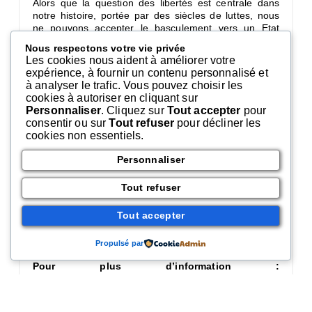
Alors que la question des libertés est centrale dans
notre histoire, portée par des siècles de luttes, nous
ne pouvons accepter le basculement vers un Etat
autoritaire qui fait le lit de l’extrême droite et de ses
Nous respectons votre vie privée
idées nauséabondes.
Les cookies nous aident à améliorer votre
Face aux inégalités qui explosent, aux attaques contre
expérience, à fournir un contenu personnalisé et
les militant.e.s progressistes, aux violences policières,
à analyser le trafic. Vous pouvez choisir les
aux propos racistes et sexistes qui se multiplient, nous
cookies à autoriser en cliquant sur
ressentons toutes et tous l’urgence de construire une
Personnaliser
. Cliquez sur
Tout accepter
pour
réponse forte et unitaire qui dessine l’alliance des
consentir ou sur
Tout refuser
pour décliner les
libertés, du travail et d’un avenir durable.
cookies non essentiels.
Aussi, face à ce climat de haine, raciste et attentatoire
Personnaliser
aux libertés individuelles et collectives, plus de 80
organisations syndicales, associatives, collectifs
Tout refuser
citoyens, politiques et des personnalités appellent à
une première grande journée de manifestation et de
Tout accepter
mobilisation qui se déclinera localement, le samedi 12
juin.
Propulsé par
Pour plus d’information :
https://marchedeslibertes.fr/