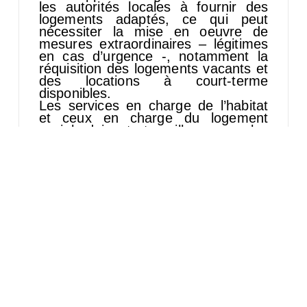
les autorités locales à fournir des
logements adaptés, ce qui peut
nécessiter la mise en oeuvre de
mesures extraordinaires – légitimes
en cas d’urgence -, notamment la
réquisition des logements vacants et
des locations à court-terme
disponibles.
Les services en charge de l’habitat
et ceux en charge du logement
social doivent travailler avec les
opérateurs de logements partagés, y
compris les maisons de pension,
pour garantir que les résidents n’en
soient pas expulsés et ainsi poussés
vers des formes plus sévères de
sans-abrisme.
En ce qui concerne les personnes
confrontées à la perte de leur emploi
et à des difficultés économiques, les
Etats doivent leur fournir une
assistance financière directe ; mettre
en place un fonds de paiement des
loyers ; fournir les ressources
nécessaires pour répondre au