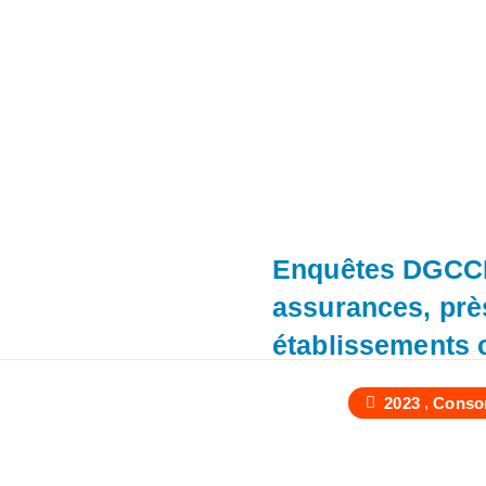
Enquêtes DGCCR
assurances, près
établissements 
,
2023
Conso