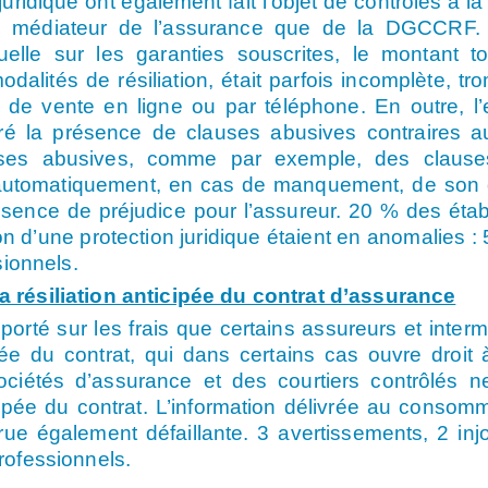
uridique ont également fait l’objet de contrôles à l
du médiateur de l’assurance que de la DGCCRF.
uelle sur les garanties souscrites, le montant to
odalités de résiliation, était parfois incomplète, 
 de vente en ligne ou par téléphone. En outre, 
tré la présence de clauses abusives contraires
es abusives, comme par exemple, des clauses 
 automatiquement, en cas de manquement, de son d
sence de préjudice pour l’assureur. 20 % des étab
n d’une protection juridique étaient en anomalies :
sionnels.
 résiliation anticipée du contrat d’assurance
orté sur les frais que certains assureurs et inter
ipée du contrat, qui dans certains cas ouvre droi
 sociétés d’assurance et des courtiers contrôlés 
ticipée du contrat. L’information délivrée au consom
e également défaillante. 3 avertissements, 2 injo
rofessionnels.