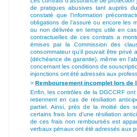
Les contrats d’assurance de protection j
de pratiques abusives tant auprès 
constaté que l’information précontract
obligations de l’assuré ou encore les m
ou non délivrée en temps utile en cas
contractuelles de ces contrats a mon
émises par la Commission des claus
consommateur qu’il pouvait être privé
(déchéance de garantie), même en l’ab
concernant les conditions de souscriptio
injonctions ont été adressés aux profes
>
Remboursement incomplet lors de la
Enfin, les contrôles de la DGCCRF ont p
retiennent en cas de résiliation antic
partiel. Ainsi, près de la moitié des
certains frais lors d’une résiliation an
de ces frais non remboursés est apparu
verbaux pénaux ont été adressés aux p