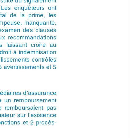
a suite du signalement
 Les enquêteurs ont
tal de la prime, les
trompeuse, manquante,
l’examen des clauses
 aux recommandations
laissant croire au
roit à indemnisation
lissements contrôlés
 5 avertissements et 5
médiaires d’assurance
t à un remboursement
ne remboursaient pas
mateur sur l’existence
nctions et 2 procès-