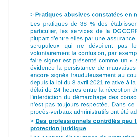
>
Pratiques abusives constatées en 
Les pratiques de 38 % des établisse
particulier, les services de la DGCCR
plupart d’entre elles par une assurance
scrupuleux qui ne dévoilent pas leu
volontairement la confusion, par exempl
faire signer est présenté comme un « 
évidence la persistance de mauvaises p
encore signés frauduleusement au cour
depuis la loi du 8 avril 2021 relative à
délai de 24 heures entre la réception 
l’interdiction du démarchage des conso
n’est pas toujours respectée. Dans ce 
procès-verbaux administratifs ont été a
>
Des professionnels contrôlés peu t
protection juridique