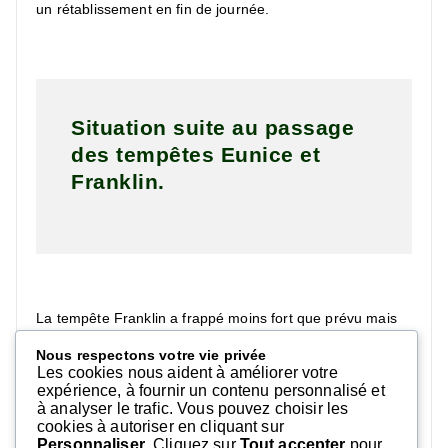
un rétablissement en fin de journée.
Situation suite au passage
des tempêtes Eunice et
Franklin.
La tempête Franklin a frappé moins fort que prévu mais
des vents violents sont attendus entre 11h et 15h, ce qui
va rendre les interventions difficiles à réaliser, notamment
Nous respectons votre vie privée
Les cookies nous aident à améliorer votre
les travaux en hauteur.
expérience, à fournir un contenu personnalisé et
En Normandie et en Picardie la tempête Franklin a moins
à analyser le trafic. Vous pouvez choisir les
affecté le réseau. On dénombre cependant des incidents
cookies à autoriser en cliquant sur
HTA qui sont en cours de traitement pour rétablir les
Personnaliser
. Cliquez sur
Tout accepter
pour