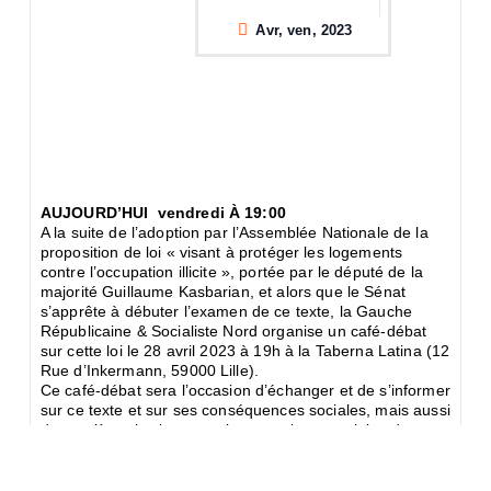
Avr, ven, 2023
AUJOURD’HUI vendredi À 19:00
A la suite de l’adoption par l’Assemblée Nationale de la
proposition de loi « visant à protéger les logements
contre l’occupation illicite », portée par le député de la
majorité Guillaume Kasbarian, et alors que le Sénat
s’apprête à débuter l’examen de ce texte, la Gauche
Républicaine & Socialiste Nord organise un café-débat
sur cette loi le 28 avril 2023 à 19h à la Taberna Latina (12
Rue d’Inkermann, 59000 Lille).
Ce café-débat sera l’occasion d’échanger et de s’informer
sur ce texte et sur ses conséquences sociales, mais aussi
de manière plus large sur les questions cruciales du
logement et du mal-logement en France.
Ce sera aussi l’occasion d’échanger autour d’une pinte
ou d’un cocktail préparés par le personnel de la Taberna