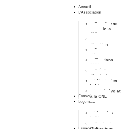
Accueil
L’Association
Fonctionne
ment de la
CNL
La
direction
Nous
situer
Elections
2026
Création
d’amicales
L’école des
habitants
Le bénévolat
Consommation
à la CNL
Logement
Liste des
bailleurs
Droits et
Espace Habitants
Obligations