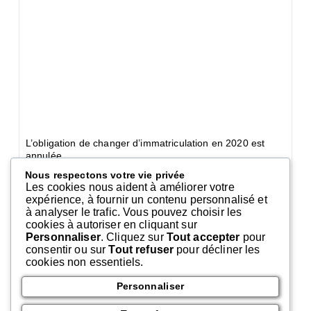
L’obligation de changer d’immatriculation en 2020 est
annulée.
En vertu d’un décret du 9 février 2009, tous les véhicules
Nous respectons votre vie privée
en circulation devaient adopter le nouveau type
Les cookies nous aident à améliorer votre
d’immatriculation avant le 31 décembre 2020. Un décret
expérience, à fournir un contenu personnalisé et
du 9 décembre 2019 vient de supprimer purement et
à analyser le trafic. Vous pouvez choisir les
simplement cette date butoir ainsi que cette obligation.
cookies à autoriser en cliquant sur
Personnaliser
. Cliquez sur
Tout accepter
pour
En effet, ce nouveau système d’immatriculation des
consentir ou sur
Tout refuser
pour décliner les
véhicules prévoyait un nouveau format : deux lettres, trois
cookies non essentiels.
chiffres, deux lettres à la place de l’ancien format trois
chiffres, trois lettres, deux chiffres.
Personnaliser
Néanmoins, en cas de démarche, tel un changement
d’adresse, l’ancien numéro de plaque sera