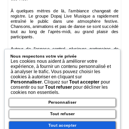
À quelques mètres de là, l’ambiance changeait de
registre. Le groupe Dopaj Live Musique a rapidement
entraîné le public dans une atmosphère festive.
Chansons, animations et pas de danse se sont succédé
tout au long de l’après-midi, au grand plaisir des
participants.
Autour de l’espace central, plusieurs partenaires de
l’Amicale avaient installé leurs stands, notamment la
Nous respectons votre vie privée
Macif et Carrefour Lomme. L’occasion pour les visiteurs
Les cookies nous aident à améliorer votre
de rencontrer les équipes présentes et d’échanger sur
expérience, à fournir un contenu personnalisé et
leurs services. Le nouveau directeur de Carrefour
à analyser le trafic. Vous pouvez choisir les
Lomme a également pris la parole. Soucieux de
cookies à autoriser en cliquant sur
proximité, il a affirmé sa volonté de renforcer les liens
Personnaliser
. Cliquez sur
Tout accepter
pour
avec les clients et les habitants du quartier.
consentir ou sur
Tout refuser
pour décliner les
cookies non essentiels.
Mais au-delà des animations, c’est surtout l’esprit de
convivialité qui a marqué cette rencontre. Accueillis
Personnaliser
avec le sourire par le président de l’Amicale et les
nombreux bénévoles mobilisés, les participants ont
Tout refuser
profité d’un moment d’échanges, de partage et de bonne
humeur.
Tout accepter
Une fois encore, l’Amicale Lomme Délivrance démontre