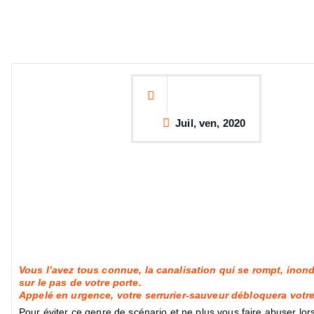
Juil, ven, 2020
Vous l’avez tous connue, la canalisation qui se rompt, inon
sur le pas de votre porte.
Appelé en urgence, votre serrurier-sauveur débloquera votr
Pour éviter ce genre de scénario et ne plus vous faire abuser lo