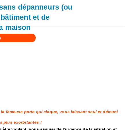
rtisans dépanneurs (ou
 bâtiment et de
la maison
n
 la fameuse porte qui claque, vous laissant seul et démuni
s plus exorbitantes !
 être vigilant, vous assurer de l’urgence de la situation et