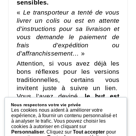
sensibles.
«
Le transporteur a tenté de vous
livrer un colis ou est en attente
d’instructions pour sa livraison et
vous demande le paiement de
frais d’expédition ou
d’affranchissement…
»
Attention, si vous avez déjà les
bons réflexes pour les versions
traditionnelles, certains vous
invitent juste à suivre un lien.
Vous l’avez deviné,
le but est
d’installer un virus sur votre
Nous respectons votre vie privée
Les cookies nous aident à améliorer votre
appareil !
expérience, à fournir un contenu personnalisé et
à analyser le trafic. Vous pouvez choisir les
cookies à autoriser en cliquant sur
Vous avez compris, en cas de
Personnaliser
. Cliquez sur
Tout accepter
pour