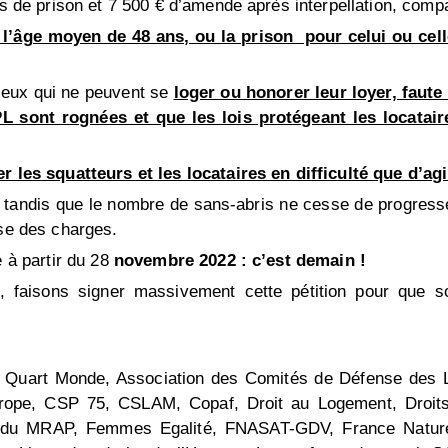
is de prison et 7 500 € d’amende après interpellation, com
à l’âge moyen de 48 ans, ou la prison pour celui ou cel
 ceux qui ne peuvent se
loger ou honorer leur loyer, faut
L sont rognées et que les lois protégeant les locatai
er les squatteurs et les locataires en difficulté que d’ag
tandis que le nombre de sans-abris ne cesse de progresser e
sse des charges.
e à partir du 28
novembre 2022 : c’est demain !
 faisons signer massivement cette pétition pour que soit
Quart Monde, Association des Comités de Défense des L
, CSP 75, CSLAM, Copaf, Droit au Logement, Droits &
is du MRAP, Femmes Egalité, FNASAT-GDV, France Nature