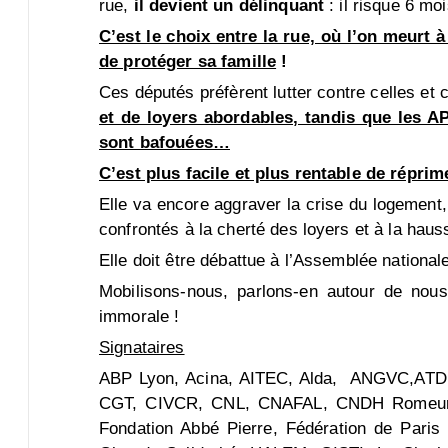
rue,
il devient un délinquant
: il risque 6 mo
C’est le choix entre la rue, où l’on meurt 
de protéger sa famille
!
Ces députés préfèrent lutter contre celles et
et de loyers abordables, tandis que les AP
sont bafouées…
C’est plus facile et plus rentable de réprim
Elle va encore aggraver la crise du logement, 
confrontés à la cherté des loyers et à la hau
Elle doit être débattue à l’Assemblée national
Mobilisons-nous, parlons-en autour de nous,
immorale !
Signataires
ABP Lyon, Acina, AITEC, Alda, ANGVC,ATD 
CGT, CIVCR, CNL, CNAFAL, CNDH Romeurope
Fondation Abbé Pierre, Fédération de Par