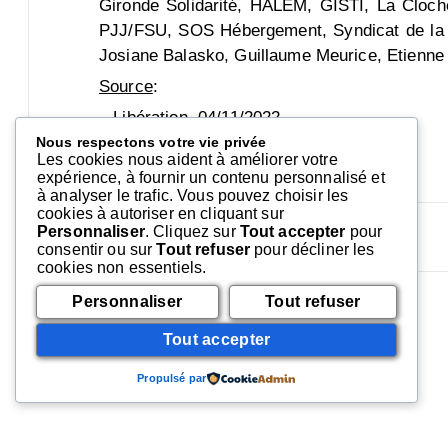
Gironde Solidarité, HALEM, GISTI, La Cloch
PJJ/FSU, SOS Hébergement, Syndicat de la Mag
Josiane Balasko, Guillaume Meurice, Etienne
Source
:
– Libération, 04/11/2022
Nous respectons votre vie privée
– pétition sur change.org
Les cookies nous aident à améliorer votre
expérience, à fournir un contenu personnalisé et
à analyser le trafic. Vous pouvez choisir les
cookies à autoriser en cliquant sur
Personnaliser
. Cliquez sur
Tout accepter
pour
consentir ou sur
Tout refuser
pour décliner les
cookies non essentiels.
Personnaliser
Tout refuser
Tout accepter
Laisser un commentaire
Vous devez
vous connecter
pour publier un commentaire.
Propulsé par