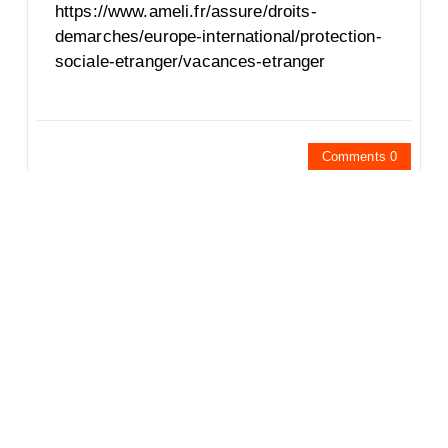
https://www.ameli.fr/assure/droits-
demarches/europe-international/protection-
sociale-etranger/vacances-etranger
Comments 0
Laisser un commentaire
Vous devez
vous connecter
pour publier un commentaire.