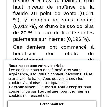
résulte à la fois du maintien d’un
haut niveau de maîtrise de la
fraude au point de vente (0,011
%), y compris en sans contact
(0,013 %), et d’une baisse de plus
de 20 % du taux de fraude sur les
paiements sur internet (0,196 %).
Ces derniers ont commencé à
bénéficier des effets du
déploiement de
l’authentification forte, réalisé
Nous respectons votre vie privée
Les cookies nous aident à améliorer votre
au cours de l’année 2021, qui a
expérience, à fournir un contenu personnalisé et
permis de réduire fortement la
à analyser le trafic. Vous pouvez choisir les
cookies à autoriser en cliquant sur
fraude tout en accompagnant
Personnaliser
. Cliquez sur
Tout accepter
pour
une croissance de l’e-commerce
consentir ou sur
Tout refuser
pour décliner les
cookies non essentiels.
supérieure à 20 %.
Si le taux de
Personnaliser
fraude sur les paiements