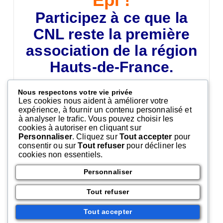
Participez à ce que la
CNL reste la première
association de la région
Hauts-de-France.
Nous respectons votre vie privée
Bailleurs concernés :
Les cookies nous aident à améliorer votre
Logis Métropole : 2 hommes et 2 femmes
expérience, à fournir un contenu personnalisé et
Cottage Social des Flandres : 3 hommes et 2
à analyser le trafic. Vous pouvez choisir les
femmes, dont la tête de liste
cookies à autoriser en cliquant sur
Fourmies Habitat : 3 hommes et 3 femmes, dont la
Personnaliser
. Cliquez sur
Tout accepter
pour
tête de liste
consentir ou sur
Tout refuser
pour décliner les
Maison Flamande : 1 homme et 2 femmes
cookies non essentiels.
INA 3 F (immobilière Nord Artois ) : 1 homme et 1
femme
Personnaliser
Habitat du Nord : 2 hommes
Habitat Hauts de France : 2 hommes
Tout refuser
Pour toute suggestion de candidats, merci
Tout accepter
de vous rapprocher de Dominique Hamidi,