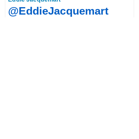
@
EddieJacquemart
Président national de la Confédération Nationale
du
#
Logement
(
#
CNL
), première association de défense
des intérêts des
#
habitants
et des
#
consommateurs
.
Rechercher
Rechercher