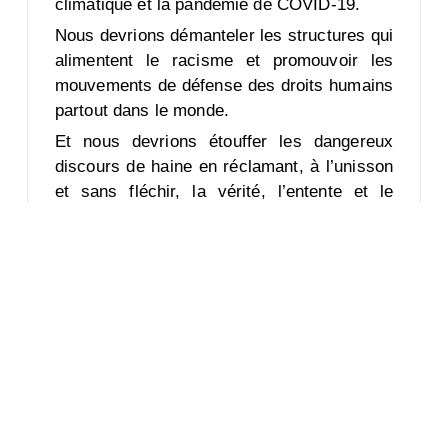
climatique et la pandémie de COVID-19.
Nous devrions démanteler les structures qui
alimentent le racisme et promouvoir les
mouvements de défense des droits humains
partout dans le monde.
Et nous devrions étouffer les dangereux
discours de haine en réclamant, à l’unisson
et sans fléchir, la vérité, l’entente et le
respect mutuel.
En cette journée importante – l’occasion
d’observer 24 heures de cessez-le-feu et de
non-violence – nous demandons une
nouvelle fois à toutes et tous de ne pas se
contenter de faire taire les armes.
Nous invitons chaque personne à
renouveler les liens de solidarité qui nous
unissent en tant qu’êtres humains et à