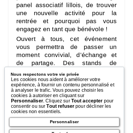
panel associatif lillois, de trouver
une nouvelle activité pour la
rentrée et pourquoi pas vous
engagez en tant que bénévole !
Ouvert à tous, cet événement
vous permettra de passer un
moment convivial, d’échange et
de partage. Des stands de
restauration seront présents sur
Nous respectons votre vie privée
place lors de cette journée.
Les cookies nous aident à améliorer votre
expérience, à fournir un contenu personnalisé et
Seul, entre amis ou en famille,
à analyser le trafic. Vous pouvez choisir les
cookies à autoriser en cliquant sur
cette sortie lilloise vous fera porter
Personnaliser
. Cliquez sur
Tout accepter
pour
un regard nouveau sur le monde
consentir ou sur
Tout refuser
pour décliner les
cookies non essentiels.
associatif de notre territoire !
Personnaliser
– Entrée gratuite