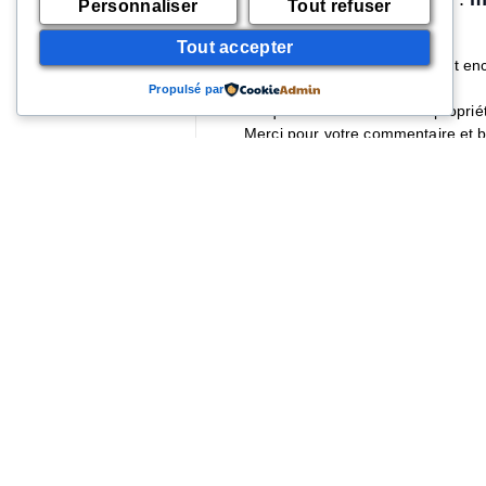
Personnaliser
Tout refuser
Bonjour Jean-Marie,
Tout accepter
C’est un fait malheureusement enc
l’Isbergues ?
Propulsé par
Jusqu’où un bailleur ou un propriét
Merci pour votre commentaire et 
Emmanuel, Pôle communication 
Connectez-vous pour répond
Laisser un commentaire
Vous devez
vous connecter
pour publier un commentaire.