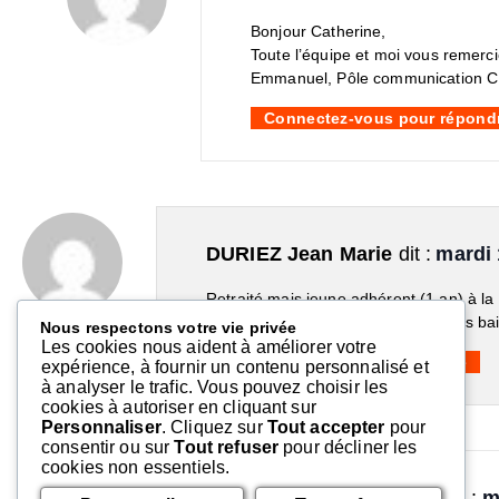
Bonjour Catherine,
Toute l’équipe et moi vous remerc
Emmanuel, Pôle communication 
Connectez-vous pour répond
DURIEZ Jean Marie
dit :
mardi 
Retraité mais jeune adhérent (1 an) à la
scandalisé de découvrir comment les baill
Nous respectons votre vie privée
Les cookies nous aident à améliorer votre
Connectez-vous pour répondre
expérience, à fournir un contenu personnalisé et
à analyser le trafic. Vous pouvez choisir les
cookies à autoriser en cliquant sur
Personnaliser
. Cliquez sur
Tout accepter
pour
consentir ou sur
Tout refuser
pour décliner les
cookies non essentiels.
Fédération du Nord
dit :
m