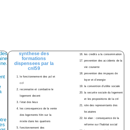
 des
synthese des
les credits a la consommation
aine
formations
prevention des accidents de la
ine.
dispensees par la
vie courante
cnl59
prevention des impayes de
ent
le fonctionnement des pcl et
loyer et d’energie
ccl
e
la convention d’utilite sociale
reconnaitre et combattre le
a
la securite sociale du logement
logement decent
et les propositions de la cnl
l’etat des lieux
role des representants des
les consequences de la vente
locataires
des logements hlm sur la
loi elan : consequence de la
tre
mixite dans les quartiers
les
reforme sur l’habitat social
fonctionnement des
pas