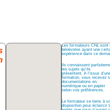
Les formateurs CNL sont
s
bénévoles ayant une cert
expérience dans ce doma
n
Ils connaissent parfaitem
les sujets qu’ils
présentent. A l’issus d’un
formation, vous recevez l
documentations en
numérique ou en papier
selon vos préférences.
Le formateur se tiens à vo
disposition pour éclaircir 
points que vous n’auriez 