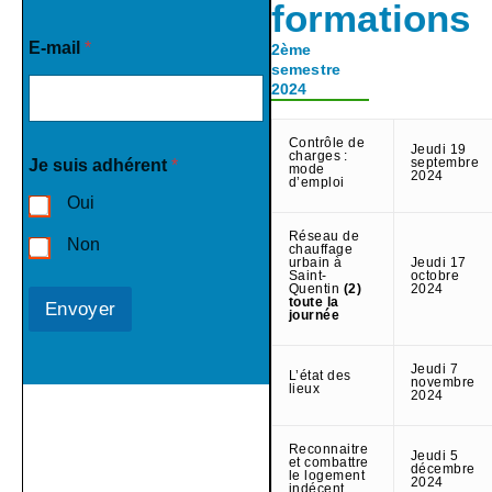
formations
E-mail
*
2ème
semestre
2024
Contrôle de
Jeudi 19
charges :
septembre
Je suis adhérent
*
mode
2024
d’emploi
Oui
Réseau de
Non
chauffage
urbain à
Jeudi 17
Saint-
octobre
Quentin
(2)
2024
toute la
Envoyer
journée
Jeudi 7
L’état des
novembre
lieux
2024
Reconnaitre
Jeudi 5
et combattre
décembre
le logement
2024
indécent