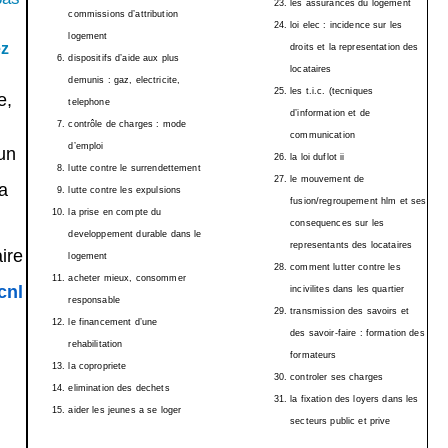
les assurances du logement
commissions d’attribution
loi elec : incidence sur les
logement
ez
droits et la representation des
dispositifs d’aide aux plus
locataires
demunis : gaz, electricite,
les t.i.c. (tecniques
e,
telephone
d’information et de
contrôle de charges : mode
communication
d’emploi
un
la loi duflot ii
lutte contre le surrendettement
le mouvement de
a
lutte contre les expulsions
fusion/regroupement hlm et ses
la prise en compte du
consequences sur les
developpement durable dans le
representants des locataires
ire
logement
comment lutter contre les
acheter mieux, consommer
cnl
incivilites dans les quartier
responsable
transmission des savoirs et
le financement d’une
des savoir-faire : formation des
rehabilitation
formateurs
la copropriete
controler ses charges
elimination des dechets
la fixation des loyers dans les
aider les jeunes a se loger
secteurs public et prive