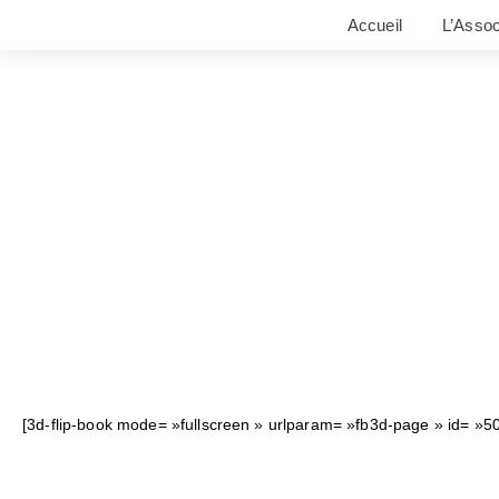
Accueil
L’Assoc
[3d-flip-book mode= »fullscreen » urlparam= »fb3d-page » id= »500