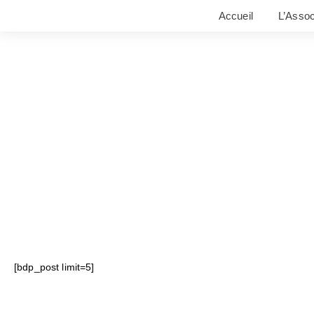
Accueil
L’Assoc
[bdp_post limit=5]