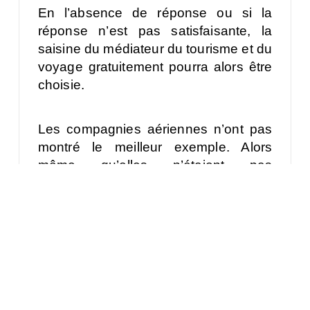
En l’absence de réponse ou si la
réponse n’est pas satisfaisante, la
saisine du médiateur du tourisme et du
voyage gratuitement pourra alors être
choisie.
Les compagnies aériennes n’ont pas
montré le meilleur exemple. Alors
même qu’elles n’étaient pas
concernées par l’ordonnance, elles
n’avaient donc pas à imposer l’avoir à
la place du remboursement. Pourtant
elles ont souvent privilégié cette option
et de nombreux consommateurs
continuent de se battre pour obtenir
leur remboursement.