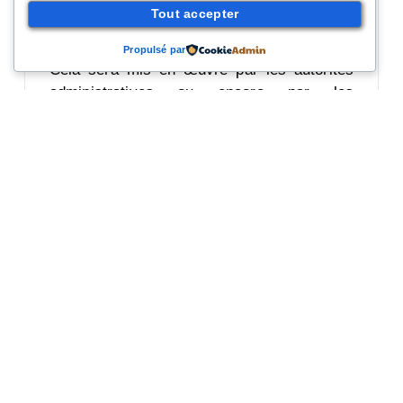
pour les longues périodes sans occupation.
Tout accepter
Propulsé par
Cela sera mis en œuvre par les autorités
administratives ou encore par les
associations agrées par le Gouvernement
visant ainsi un déploiement le plus large
possible.
La Belgique, véritable précurseur en la
matière doit inspirer nos modèles et viser
une uniformisation de ces mesures afin de
lutter contre la crise du logement en cours
et dont les retombées sont loin de faire
l’objet d’une anticipation.
Source :
Le figaro Immobilier, 25/01/2022