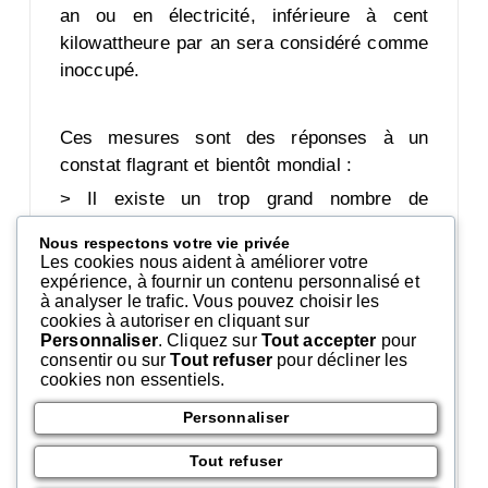
an ou en électricité, inférieure à cent
kilowattheure par an sera considéré comme
inoccupé.
Ces mesures sont des réponses à un
constat flagrant et bientôt mondial :
> Il existe un trop grand nombre de
ménages sans logement, ou mal logés,
Nous respectons votre vie privée
tandis que de nombreux logements sont
Les cookies nous aident à améliorer votre
inoccupés mais la propriété d’une seule
expérience, à fournir un contenu personnalisé et
à analyser le trafic. Vous pouvez choisir les
personne.
cookies à autoriser en cliquant sur
Personnaliser
. Cliquez sur
Tout accepter
pour
Les communes pourront alors engager un
consentir ou sur
Tout refuser
pour décliner les
dialogue avec le propriétaire et mettre en
cookies non essentiels.
place une réquisition douce ou encore une
Personnaliser
taxe. Une action en Justice sera également
possible et des amendes (entre 500 et 12
Tout refuser
500€ par logement inoccupé) sont prévues