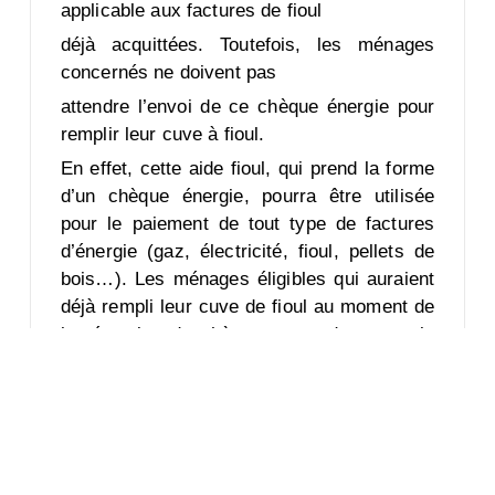
applicable aux factures de fioul
déjà acquittées. Toutefois, les ménages
concernés ne doivent pas
attendre l’envoi de ce chèque énergie pour
remplir leur cuve à fioul.
En effet, cette aide fioul, qui prend la forme
d’un chèque énergie, pourra être utilisée
pour le paiement de tout type de factures
d’énergie (gaz, électricité, fioul, pellets de
bois…). Les ménages éligibles qui auraient
déjà rempli leur cuve de fioul au moment de
la réception du chèque ne perdront pas le
bénéfice de l’aide, et pourront utiliser ce
dernier pour payer par exemple leur facture
d’électricité ou la prochaine facture de fioul
jusqu’en mars 2024.
Source
: