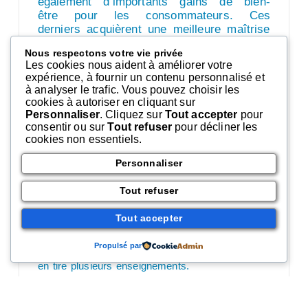
également d’importants gains de bien-
être
pour les consommateurs. Ces
derniers acquièrent une meilleure maîtrise
de leurs
données, ce qui leur permet de
Nous respectons votre vie privée
mesurer plus efficacement les risques liés
Les cookies nous aident à améliorer votre
à leur
diffusion. Plus vigilants, ils sont
expérience, à fournir un contenu personnalisé et
moins exposés à une exploitation
à analyser le trafic. Vous pouvez choisir les
frauduleuse
de leurs données ou à des
cookies à autoriser en cliquant sur
démarchages abusifs qui peuvent entraîner
Personnaliser
. Cliquez sur
Tout accepter
pour
des pertes
économiques.
consentir ou sur
Tout refuser
pour décliner les
cookies non essentiels.
Bien que difficiles à mesurer,
«
il serait utile
d’objectiver ces
que les économistes tentent
Personnaliser
gains pour réaliser une véritable analyse
coûts/bénéfices
« ,
selon
la CNIL.
Tout refuser
Tout accepter
Des coûts plus importants pour les petites
entreprises
Propulsé par
Bien que ces études soient incomplètes, la CNIL
en tire plusieurs enseignements.
Elles mettent en lumière le fait que le RGPD est
entreprises qui ont
plus favorable aux grandes