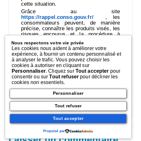
cette situation.
Grâce au site
https://rappel.conso.gouv.fr/
, les
consommateurs peuvent, de manière
précise, connaître les produits visés, les
risques encourus et la procédure à
suivre.
Nous respectons votre vie privée
En cas de doute sur un produit, ne pas
Les cookies nous aident à améliorer votre
hésiter à consulter le site qui contient 10
expérience, à fournir un contenu personnalisé et
catégories de produits de l’alimentation
à analyser le trafic. Vous pouvez choisir les
jusqu’aux produits manufacturés, en
cookies à autoriser en cliquant sur
passant par l’hygiène.
Personnaliser
. Cliquez sur
Tout accepter
pour
consentir ou sur
Tout refuser
pour décliner les
cookies non essentiels.
Accès au site
Personnaliser
Tout refuser
Comments 0
Tout accepter
Propulsé par
Laisser un commentaire