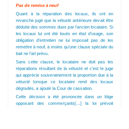
Pas de remise à neuf
Quant à la réparation des locaux, ils ont en
revanche jugé que la vétusté antérieure devait être
déduite des sommes dues par l’ancien locataire. Si
les locaux lui ont été loués en état d’usage, son
obligation d’entretien ne lui imposait pas de les
remettre à neuf, à moins qu’une clause spéciale du
bail ne l’ait prévu.
Sans cette clause, le locataire ne doit pas les
réparations résultant de la vétusté et c’est le juge
qui apprécie souverainement la proportion due à la
vétusté lorsque ce locataire rend des locaux
dégradés, a ajouté la Cour de cassation.
Cette décision a été prononcée dans un litige
opposant des commerçants[…] la loi prévoit
également que le locataire est obligé, sauf cas
particuliers liés à la force majeure ou à la faute
d’un autre, « de répondre des dégradations et