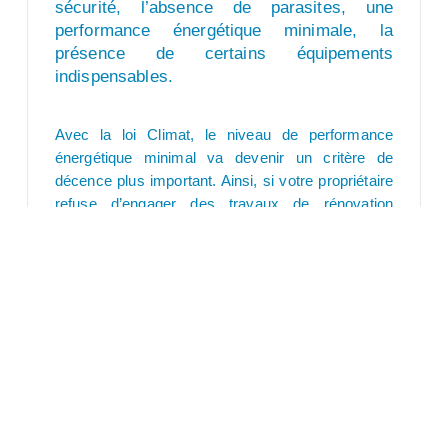
sécurité,
l’absence de parasites,
une
performance énergétique minimale,
la
présence de certains équipements
indispensables.
Avec la loi Climat, le niveau de performance
énergétique minimal va devenir un critère de
décence plus important. Ainsi, si votre propriétaire
refuse d’engager des travaux de rénovation
énergétique pour que votre logement soit aux
normes, vous aurez la possibilité de le contraindre
en justice. Pour 2025, cela concernera les
logements classés G et F.
Actuellement, le locataire a le droit d’envoyer un
recommandé à son propriétaire dans lequel il
détaillera tous les signes de non-respect aux
critères de décence. En parallèle, il est possible de
se présenter au service d’hygiène de sa mairie