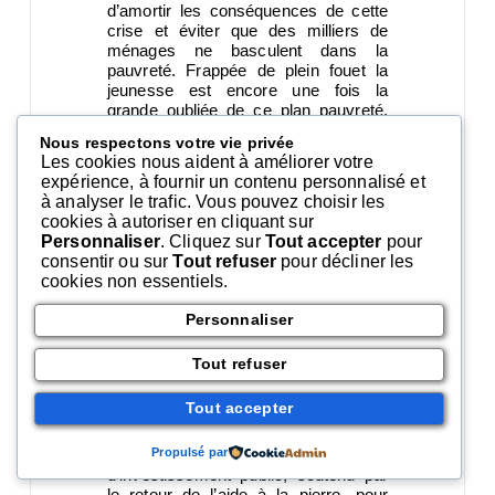
d’amortir les conséquences de cette
crise et éviter que des milliers de
ménages ne basculent dans la
pauvreté. Frappée de plein fouet la
jeunesse est encore une fois la
grande oubliée de ce plan pauvreté.
Alors que milliards d’euros continuent
Nous respectons votre vie privée
d’être déversés sans contreparties
Les cookies nous aident à améliorer votre
aux grandes entreprises, que le
expérience, à fournir un contenu personnalisé et
versement des dividendes explose, il
à analyser le trafic. Vous pouvez choisir les
est insupportable de voir toute une
cookies à autoriser en cliquant sur
génération laissée sur le bord du
Personnaliser
. Cliquez sur
Tout accepter
pour
chemin !
consentir ou sur
Tout refuser
pour décliner les
De leurs côtés les associations de
cookies non essentiels.
solidarité alertent sur l’explosion des
demandes d’aides alimentaires et
Personnaliser
l’INSEE prévoit qu’un million de
personnes vont basculer sous le seuil
Tout refuser
de pauvreté !
La crise du logement connaît un
Tout accepter
accroissement fulgurant et est un
vecteur d’inégalités dans notre pays.
Nous avons besoin d’un grand plan
Propulsé par
d’investissement public, soutenu par
le retour de l’aide à la pierre, pour