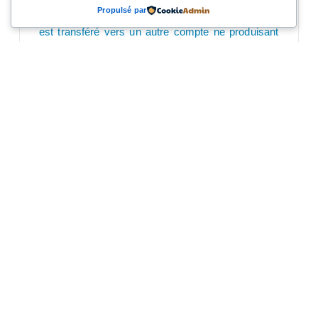
mois pour régulariser sa situation. Passé ce
Propulsé par
délai, le produit d’épargne est soldé et l’argent
est transféré vers un autre compte ne produisant
pas d’intérêt.
Comments 0
Laisser un commentaire
Vous devez
vous connecter
pour publier un commentaire.