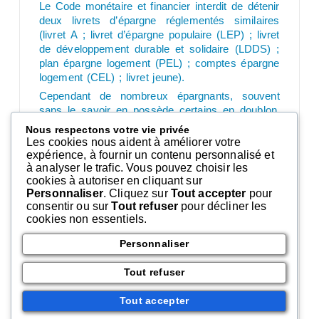
Le Code monétaire et financier interdit de détenir
deux livrets d’épargne réglementés similaires
(livret A ; livret d’épargne populaire (LEP) ; livret
de développement durable et solidaire (LDDS) ;
plan épargne logement (PEL) ; comptes épargne
logement (CEL) ; livret jeune).
Cependant de nombreux épargnants, souvent
sans le savoir en possède certains en doublon.
Si seul l’ouverture d’un Livret A était soumis à
Nous respectons votre vie privée
vérification depuis 2013, depuis le 1er janvier
Les cookies nous aident à améliorer votre
2024 les banques ont cette obligation pour les
expérience, à fournir un contenu personnalisé et
autres supports d’épargne réglementés.
à analyser le trafic. Vous pouvez choisir les
cookies à autoriser en cliquant sur
Elles doivent interroger l’administration fiscale sur
Personnaliser
. Cliquez sur
Tout accepter
pour
l’existence d’un produit d’épargne similaire ou
consentir ou sur
Tout refuser
pour décliner les
refuser l’ouverture du produit si le client s’oppose
cookies non essentiels.
à ce qu’elle fasse la demande.
Personnaliser
En cas de confirmation d’un doublon par
l’administration, la banque doit refuser l’ouverture
Tout refuser
jusqu’à ce que le détenteur le ferme.
En cas de détention de plusieurs livrets
Tout accepter
d’épargne identiques, le titulaire dispose de 2