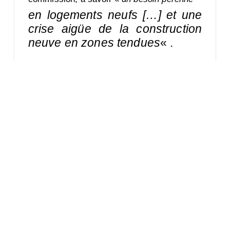
en logements neufs […] et une
crise aigüe de la construction
neuve en zones tendues
« .
Source
: F.L., le 27/09/2021,
BatiActu.
Comments 0
Laisser un commentaire
Vous devez
vous connecter
pour publier un commentaire.